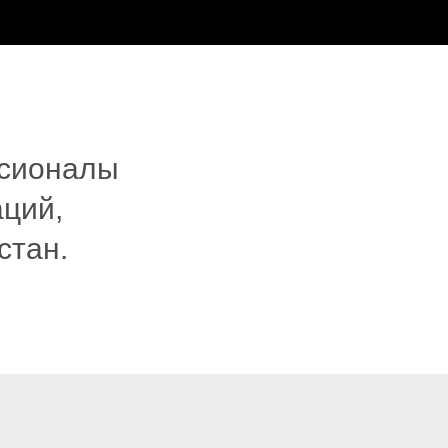
ссионалы
аций,
стан.