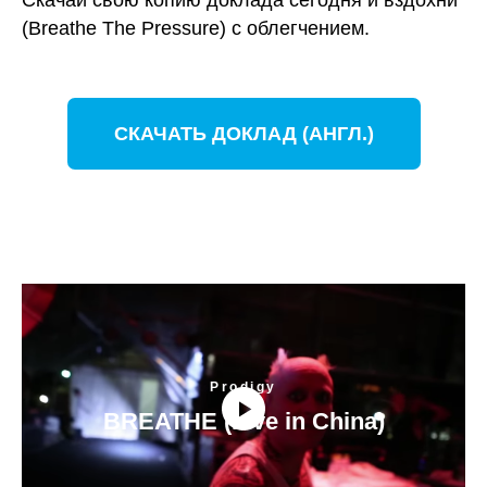
Скачай свою копию доклада сегодня и вздохни
(Breathe The Pressure) с облегчением.
СКАЧАТЬ ДОКЛАД (АНГЛ.)
Prodigy
BREATHE (Live in China)